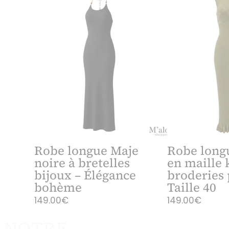
Robe longue Maje
Robe long
noire à bretelles
en maille 
bijoux – Élégance
broderies 
bohème
Taille 40
149.00€
149.00€
 NOTRE