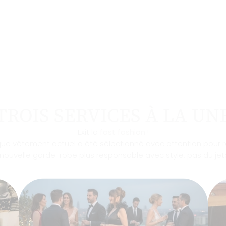
TROIS SERVICES À LA UN
Exit la
fast fashion
!
aque vêtement actuel a été sélectionné avec attention pour r
nouvelle garde-robe plus responsable avec style, pas du jet