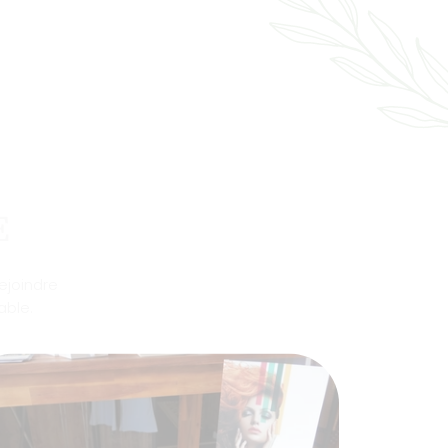
E
ejoindre
able.