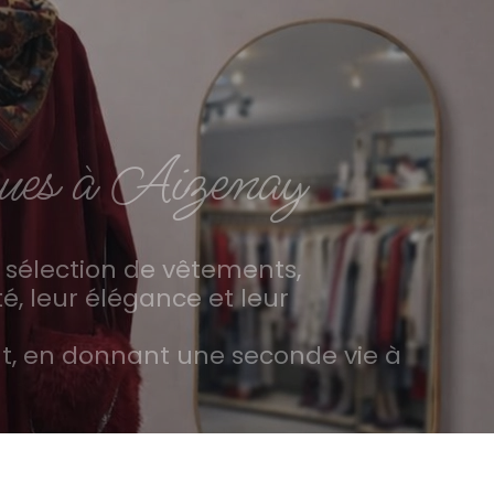
enues à Aizenay
 sélection de vêtements,
é, leur élégance et leur
t, en donnant une seconde vie à