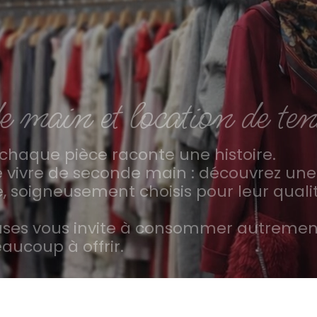
e main et location de t
chaque pièce raconte une histoire.
e vivre de seconde main : découvrez une
, soigneusement choisis pour leur qualit
uses vous invite à consommer autremen
aucoup à offrir.