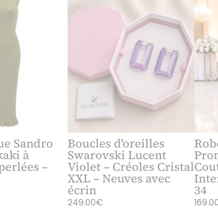
ue Sandro
Boucles d'oreilles
Rob
kaki à
Swarovski Lucent
Pro
perlées –
Violet – Créoles Cristal
Cout
XXL – Neuves avec
Inte
écrin
34
249.00€
169.0