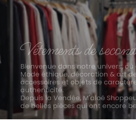
Vêtements de second
Bienvenue dans notre univers, où 
Mode éthique, décoration & art d
accessoires et objets de caractère
authenticité.
Depuis la Vendée, M'aloé Shoppe
de belles pièces qui ont encore be