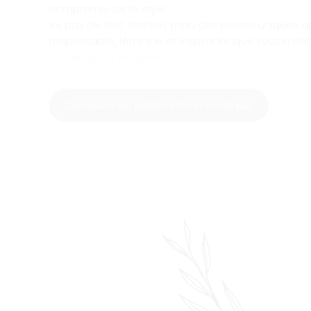
compromis sur le style.
Ici, pas de
fast fashion
, mais des pièces uniques 
responsable, féminine et inspirante que vous méri
d’Aizenay ou en ligne
.
Découvrir les pépites de la boutique