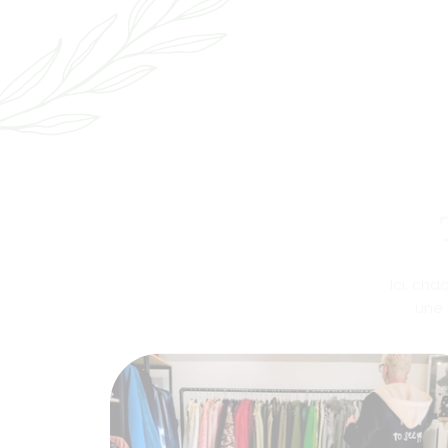
Ici, ch
une 