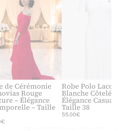
e de Cérémonie
Robe Polo Lacoste
novias Rouge
Blanche Côtelée –
ure – Élégance
Élégance Casual Chic
mporelle – Taille
Taille 38
55.00€
0€
Soigneusement choisis pour vous offrir
une garde-