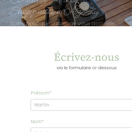
Shoppeuses à Aizenay
Notre boutique d'Aizenay vous accueille
pour découvrir nos pièces d'exception.
Une question sur votre commande en
ligne, nos services de relooking ou nos
événements ?
Écrivez-nous
Contactez-nous, nous vous répondrons
avec plaisir.
via le formulaire ci-dessous
Prénom
*
Nom
*